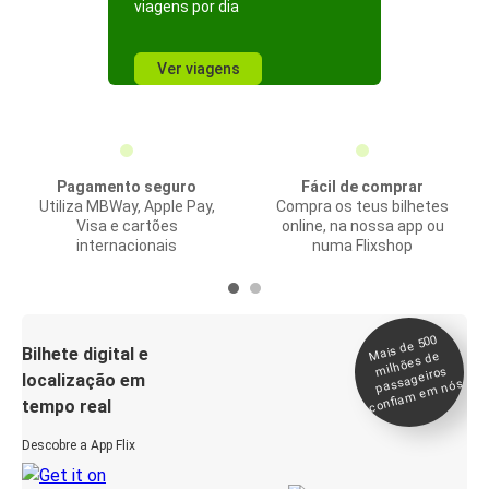
viagens por dia
Ver viagens
Pagamento seguro
Fácil de comprar
Utiliza MBWay, Apple Pay,
Compra os teus bilhetes
Visa e cartões
online, na nossa app ou
internacionais
numa Flixshop
Mais de 500
confia
m e
Bilhete digital e
milhões de
passageiros
localização em
m nós
tempo real
Descobre a App Flix