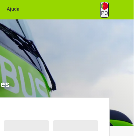
Ajuda
PO
ges