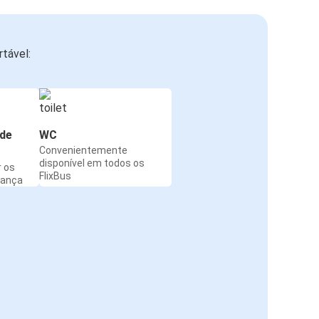
tável:
de
WC
Convenientemente
disponível em todos os
r os
FlixBus
rança