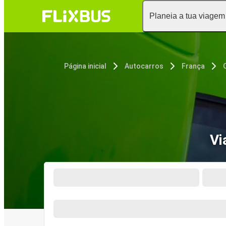
Planeia a tua viagem
Página inicial
Autocarros
França
Vi