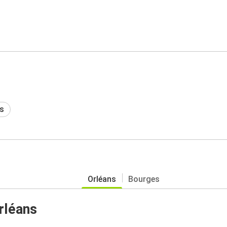
s
Orléans
Bourges
rléans