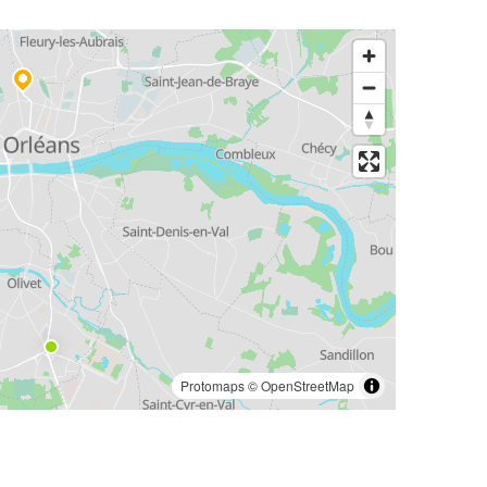
Protomaps
©
OpenStreetMap