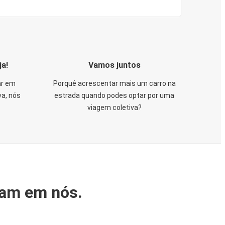
ja!
Vamos juntos
ar em
Porquê acrescentar mais um carro na
va, nós
estrada quando podes optar por uma
viagem coletiva?
iam em nós.