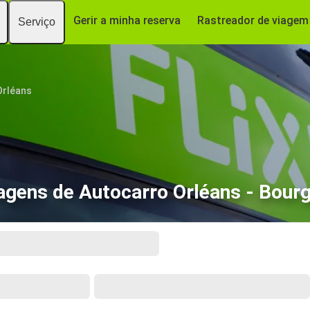
Gerir a minha reserva
Rastreador de viagem
Serviço
Orléans
agens de Autocarro Orléans - Bour