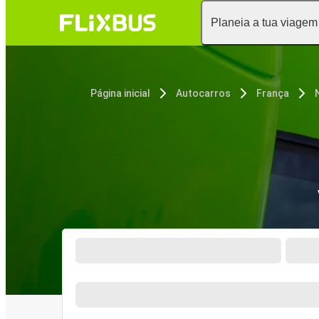
Planeia a tua viagem
Página inicial
Autocarros
França