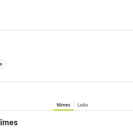
s
Nîmes
Leão
Nîmes