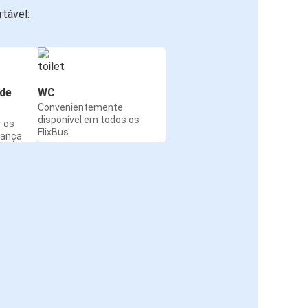
tável:
de
WC
Convenientemente
disponível em todos os
r os
FlixBus
rança