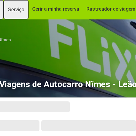
Gerir a minha reserva
Rastreador de viagem
Serviço
Nîmes
Viagens de Autocarro Nîmes - Leã