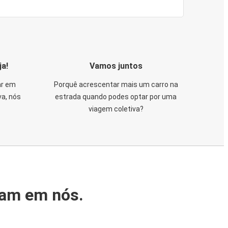
ja!
Vamos juntos
ar em
Porquê acrescentar mais um carro na
va, nós
estrada quando podes optar por uma
viagem coletiva?
iam em nós.