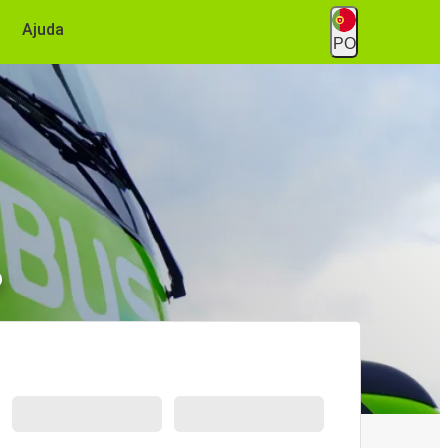
Ajuda
PO
o