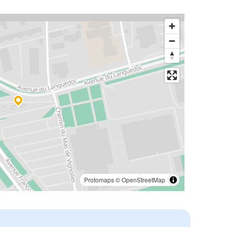
Protomaps
©
OpenStreetMap