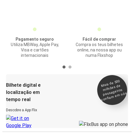
Pagamento seguro
Fácil de comprar
Utiliza MBWay, Apple Pay,
Compra os teus bilhetes
Visa e cartões
online, na nossa app ou
internacionais
numa Flixshop
Mais de 500
confia
m e
Bilhete digital e
milhões de
passageiros
localização em
m nós
tempo real
Descobre a App Flix