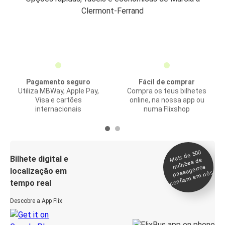
Clermont-Ferrand
Pagamento seguro
Fácil de comprar
Utiliza MBWay, Apple Pay,
Compra os teus bilhetes
Visa e cartões
online, na nossa app ou
internacionais
numa Flixshop
Mais de 500
confia
m e
Bilhete digital e
milhões de
passageiros
localização em
m nós
tempo real
Descobre a App Flix