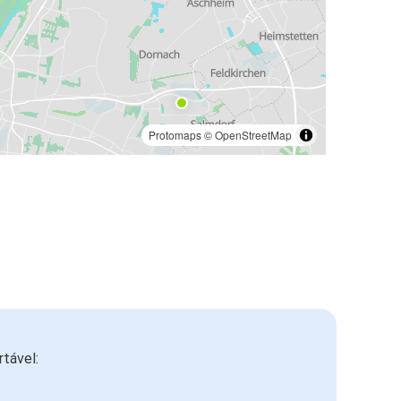
Protomaps
©
OpenStreetMap
tável: