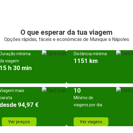
O que esperar da tua viagem
Opções rápidas, fáceis e económicas de Munique a Nápoles
Duração mínima
Distância mínima
1151 km
da viagem
15 h 30 min
10
Viagem mais
barata
Mínimo de
desde 94,97 €
viagens por dia
Ver preços
Ver viagens