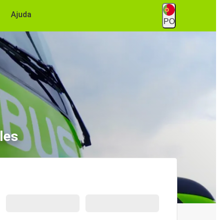
Ajuda
PO
les