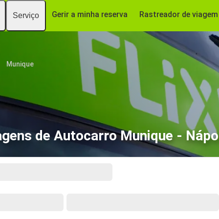
Gerir a minha reserva
Rastreador de viagem
Serviço
Munique
agens de Autocarro Munique - Nápo