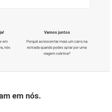
ja!
Vamos juntos
ar em
Porquê acrescentar mais um carro na
va, nós
estrada quando podes optar por uma
viagem coletiva?
iam em nós.