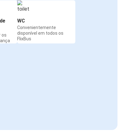
de
WC
Convenientemente
disponível em todos os
r os
FlixBus
rança