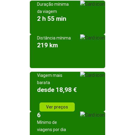
Duração mínima
da viagem
2 h 55 min
Distância mínima
219 km
Viagem mais
barata
desde 18,98 €
Ver preços
6
Mínimo de
viagens por dia