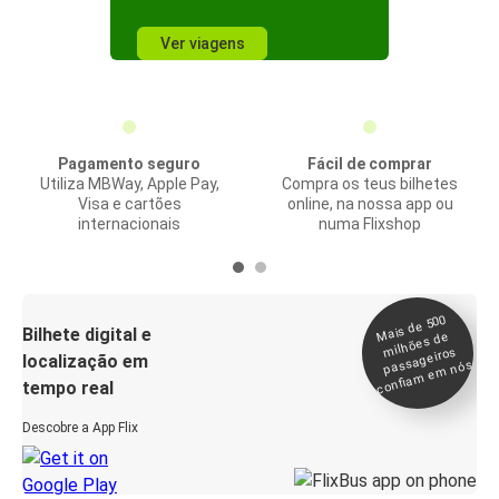
Ver viagens
Pagamento seguro
Fácil de comprar
Utiliza MBWay, Apple Pay,
Compra os teus bilhetes
Visa e cartões
online, na nossa app ou
internacionais
numa Flixshop
Mais de 500
confia
m e
Bilhete digital e
milhões de
passageiros
localização em
m nós
tempo real
Descobre a App Flix