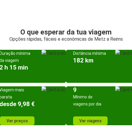
O que esperar da tua viagem
Opções rápidas, fáceis e económicas de Metz a Reims
Duração mínima
Distância mínima
182 km
da viagem
2 h 15 min
9
Viagem mais
barata
Mínimo de
desde 9,98 €
viagens por dia
Ver preços
Ver viagens