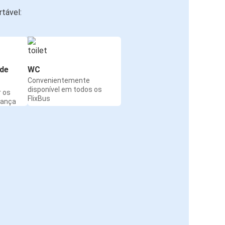
tável:
de
WC
Convenientemente
disponível em todos os
r os
FlixBus
rança