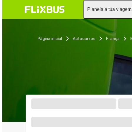
Planeia a tua viagem
Página inicial
Autocarros
França