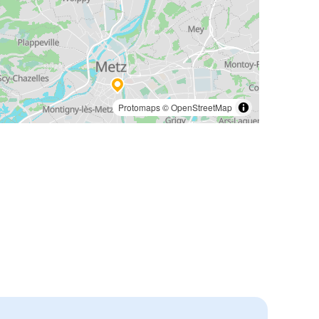
Protomaps
©
OpenStreetMap