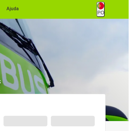
Ajuda
PO
s