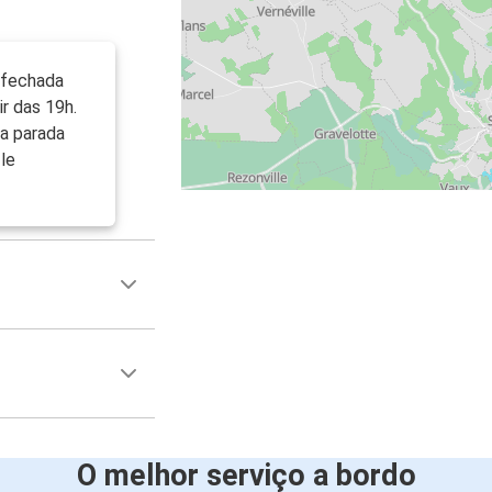
 fechada
r das 19h.
 a parada
 le
O melhor serviço a bordo