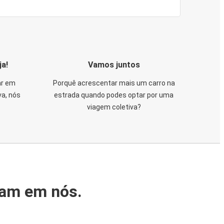
ja!
Vamos juntos
ar em
Porquê acrescentar mais um carro na
va, nós
estrada quando podes optar por uma
viagem coletiva?
iam em nós.