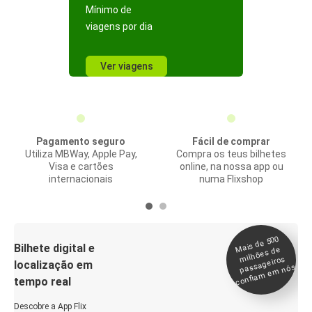
Mínimo de
viagens por dia
Ver viagens
Pagamento seguro
Fácil de comprar
Utiliza MBWay, Apple Pay,
Compra os teus bilhetes
Visa e cartões
online, na nossa app ou
internacionais
numa Flixshop
Mais de 500
confia
m e
Bilhete digital e
milhões de
passageiros
localização em
m nós
tempo real
Descobre a App Flix