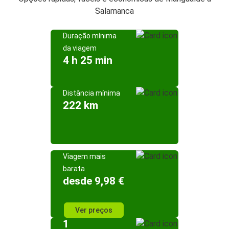
Salamanca
Duração mínima
da viagem
4 h 25 min
Distância mínima
222 km
Viagem mais
barata
desde 9,98 €
Ver preços
1