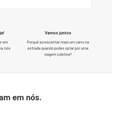
ja!
Vamos juntos
ar em
Porquê acrescentar mais um carro na
va, nós
estrada quando podes optar por uma
viagem coletiva?
iam em nós.