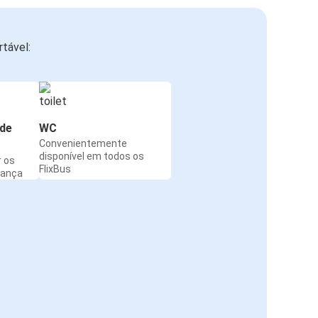
tável:
de
WC
Convenientemente
disponível em todos os
r os
FlixBus
rança