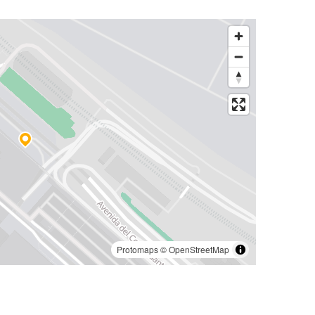
Protomaps
©
OpenStreetMap