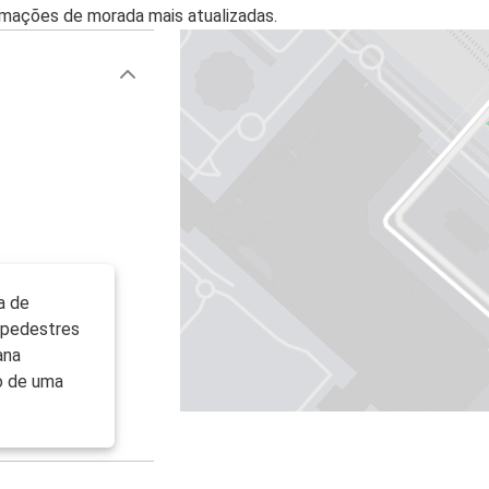
mações de morada mais atualizadas.
a de
 pedestres
ana
do de uma