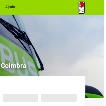
Ajuda
PO
- Coimbra