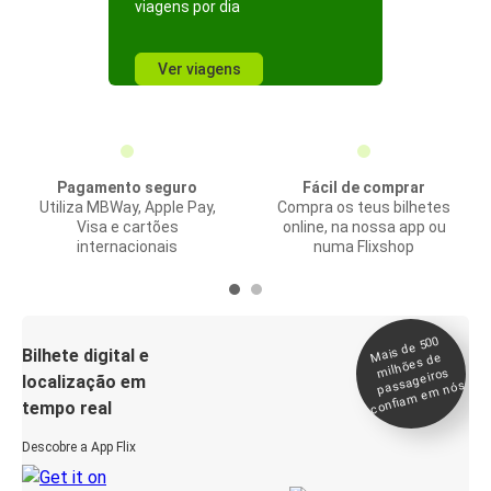
viagens por dia
Ver viagens
Pagamento seguro
Fácil de comprar
Utiliza MBWay, Apple Pay,
Compra os teus bilhetes
Visa e cartões
online, na nossa app ou
internacionais
numa Flixshop
Mais de 500
confia
m e
Bilhete digital e
milhões de
passageiros
localização em
m nós
tempo real
Descobre a App Flix