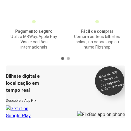
Pagamento seguro
Fácil de comprar
Utiliza MBWay, Apple Pay,
Compra os teus bilhetes
Visa e cartões
online, na nossa app ou
internacionais
numa Flixshop
Mais de 500
confia
m e
Bilhete digital e
milhões de
passageiros
localização em
m nós
tempo real
Descobre a App Flix