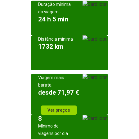
Duração mínima
da viagem
24 h 5 min
Distância mínima
1732 km
Viagem mais
barata
desde 71,97 €
Ver preços
8
Mínimo de
viagens por dia