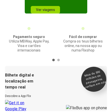
Ver viagens
Pagamento seguro
Fácil de comprar
Utiliza MBWay, Apple Pay,
Compra os teus bilhetes
Visa e cartões
online, na nossa app ou
internacionais
numa Flixshop
Mais de 500
confia
m e
Bilhete digital e
milhões de
passageiros
localização em
m nós
tempo real
Descobre a App Flix