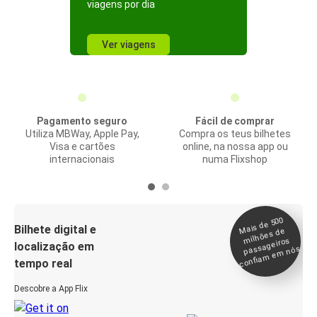
viagens por dia
Ver viagens
Pagamento seguro
Fácil de comprar
Utiliza MBWay, Apple Pay,
Compra os teus bilhetes
Visa e cartões
online, na nossa app ou
internacionais
numa Flixshop
Mais de 500
confia
m e
Bilhete digital e
milhões de
passageiros
localização em
m nós
tempo real
Descobre a App Flix