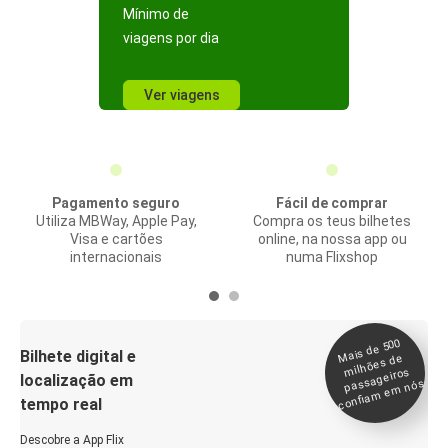
Mínimo de
viagens por dia
Ver viagens
Pagamento seguro
Fácil de comprar
Utiliza MBWay, Apple Pay,
Compra os teus bilhetes
Visa e cartões
online, na nossa app ou
internacionais
numa Flixshop
Mais de 500
confia
m e
Bilhete digital e
milhões de
passageiros
localização em
m nós
tempo real
Descobre a App Flix