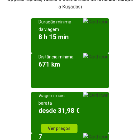
a Kuşadası
Duração mínima
da viagem
8 h 15 min
Distância mínima
671 km
Viagem mais
barata
desde 31,98 €
Ver preços
7