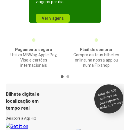
viagens por dia
Ver viagens
Pagamento seguro
Fácil de comprar
Utiliza MBWay, Apple Pay,
Compra os teus bilhetes
Visa e cartões
online, na nossa app ou
internacionais
numa Flixshop
Mais de 500
confia
m e
Bilhete digital e
milhões de
passageiros
localização em
m nós
tempo real
Descobre a App Flix