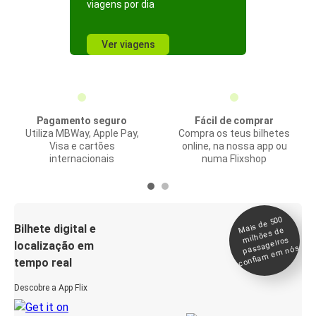
viagens por dia
Ver viagens
Pagamento seguro
Fácil de comprar
Utiliza MBWay, Apple Pay,
Compra os teus bilhetes
Visa e cartões
online, na nossa app ou
internacionais
numa Flixshop
Mais de 500
confia
m e
Bilhete digital e
milhões de
passageiros
localização em
m nós
tempo real
Descobre a App Flix