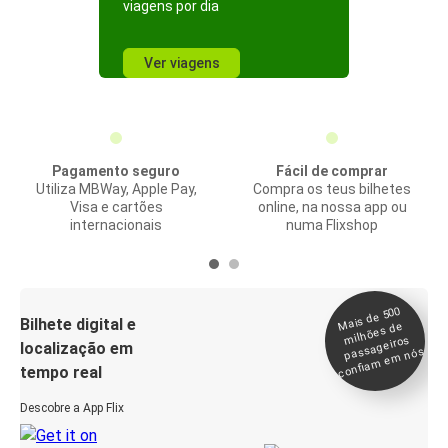
viagens por dia
Ver viagens
Pagamento seguro
Fácil de comprar
Utiliza MBWay, Apple Pay,
Compra os teus bilhetes
Visa e cartões
online, na nossa app ou
internacionais
numa Flixshop
Mais de 500
confia
m e
Bilhete digital e
milhões de
passageiros
localização em
m nós
tempo real
Descobre a App Flix