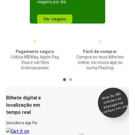
viagens por dia
Ver viagens
Pagamento seguro
Fácil de comprar
Utiliza MBWay, Apple Pay,
Compra os teus bilhetes
Visa e cartões
online, na nossa app ou
internacionais
numa Flixshop
Mais de 500
confia
m e
Bilhete digital e
milhões de
passageiros
localização em
m nós
tempo real
Descobre a App Flix