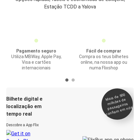
Estação TCDD a Yalova
Pagamento seguro
Fácil de comprar
Utiliza MBWay, Apple Pay,
Compra os teus bilhetes
Visa e cartões
online, na nossa app ou
internacionais
numa Flixshop
Mais de 500
confia
m e
Bilhete digital e
milhões de
passageiros
localização em
m nós
tempo real
Descobre a App Flix