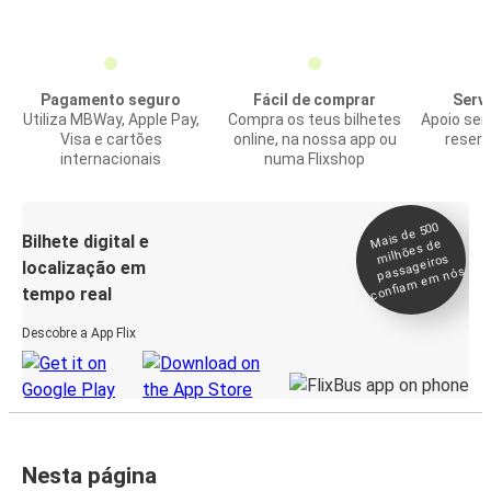
Pagamento seguro
Fácil de comprar
Servi
Utiliza MBWay, Apple Pay,
Compra os teus bilhetes
Apoio sem
Visa e cartões
online, na nossa app ou
reserv
internacionais
numa Flixshop
Mais de 500
confia
m e
Bilhete digital e
milhões de
passageiros
localização em
m nós
tempo real
Descobre a App Flix
Nesta página