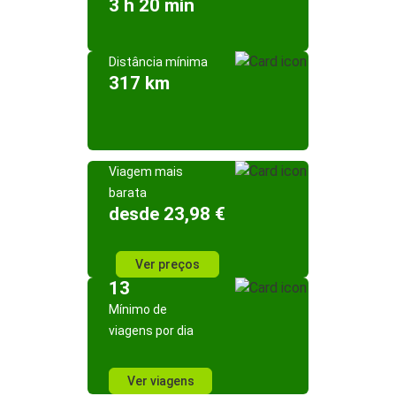
3 h 20 min
Distância mínima
317 km
Viagem mais
barata
desde 23,98 €
Ver preços
13
Mínimo de
viagens por dia
Ver viagens