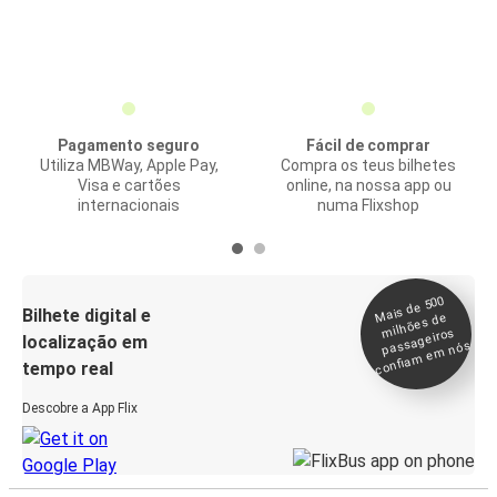
Pagamento seguro
Fácil de comprar
Utiliza MBWay, Apple Pay,
Compra os teus bilhetes
Visa e cartões
online, na nossa app ou
internacionais
numa Flixshop
Mais de 500
confia
m e
Bilhete digital e
milhões de
passageiros
localização em
m nós
tempo real
Descobre a App Flix