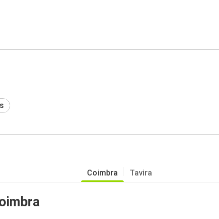
s
Coimbra
Tavira
Coimbra