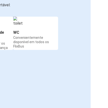
tável:
de
WC
Convenientemente
disponível em todos os
r os
FlixBus
rança