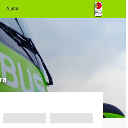
Ajuda
PO
ra