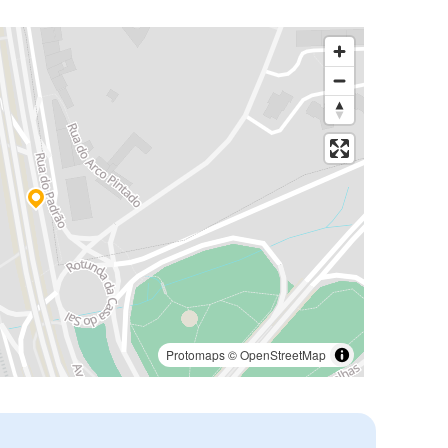
Protomaps
©
OpenStreetMap