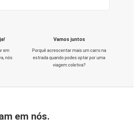
ja!
Vamos juntos
ar em
Porquê acrescentar mais um carro na
va, nós
estrada quando podes optar por uma
viagem coletiva?
iam em nós.