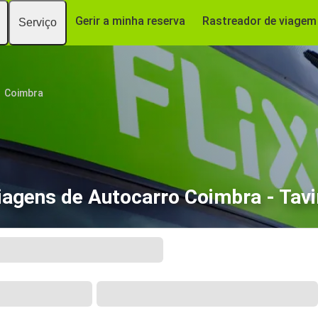
Gerir a minha reserva
Rastreador de viagem
Serviço
Coimbra
iagens de Autocarro Coimbra - Tavi