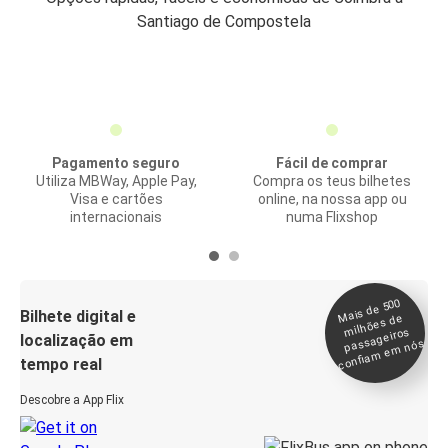
Santiago de Compostela
Pagamento seguro
Fácil de comprar
Utiliza MBWay, Apple Pay,
Compra os teus bilhetes
Visa e cartões
online, na nossa app ou
internacionais
numa Flixshop
Mais de 500
confia
m e
Bilhete digital e
milhões de
passageiros
localização em
m nós
tempo real
Descobre a App Flix