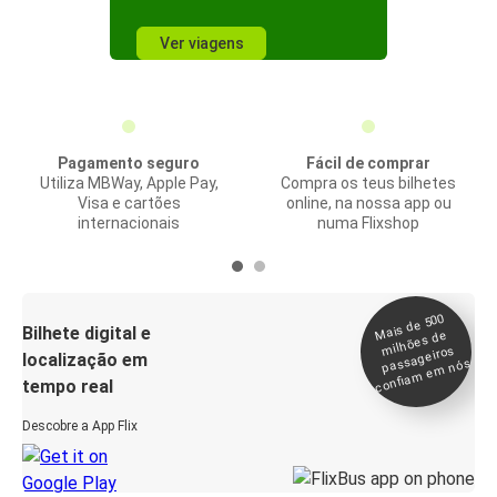
Ver viagens
Pagamento seguro
Fácil de comprar
Utiliza MBWay, Apple Pay,
Compra os teus bilhetes
Visa e cartões
online, na nossa app ou
internacionais
numa Flixshop
Mais de 500
confia
m e
Bilhete digital e
milhões de
passageiros
localização em
m nós
tempo real
Descobre a App Flix