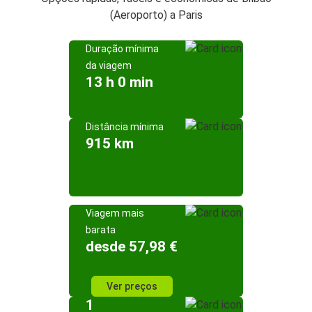
(Aeroporto) a Paris
Duração mínima
da viagem
13 h 0 min
Distância mínima
915 km
Viagem mais
barata
desde 57,98 €
Ver preços
1