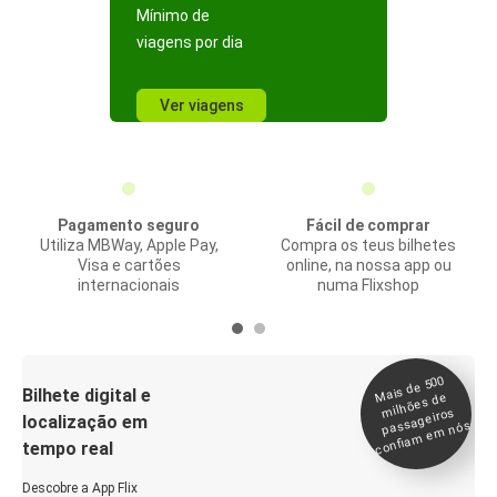
Mínimo de
viagens por dia
Ver viagens
Pagamento seguro
Fácil de comprar
Utiliza MBWay, Apple Pay,
Compra os teus bilhetes
Visa e cartões
online, na nossa app ou
internacionais
numa Flixshop
Mais de 500
confia
m e
Bilhete digital e
milhões de
passageiros
localização em
m nós
tempo real
Descobre a App Flix