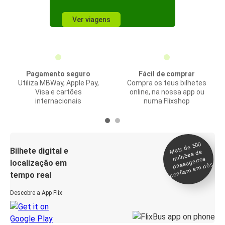
Ver viagens
Pagamento seguro
Fácil de comprar
Utiliza MBWay, Apple Pay,
Compra os teus bilhetes
Visa e cartões
online, na nossa app ou
internacionais
numa Flixshop
Mais de 500
confia
m e
Bilhete digital e
milhões de
passageiros
localização em
m nós
tempo real
Descobre a App Flix