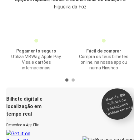
Figueira da Foz
Pagamento seguro
Fácil de comprar
Utiliza MBWay, Apple Pay,
Compra os teus bilhetes
Visa e cartões
online, na nossa app ou
internacionais
numa Flixshop
Mais de 500
confia
m e
Bilhete digital e
milhões de
passageiros
localização em
m nós
tempo real
Descobre a App Flix