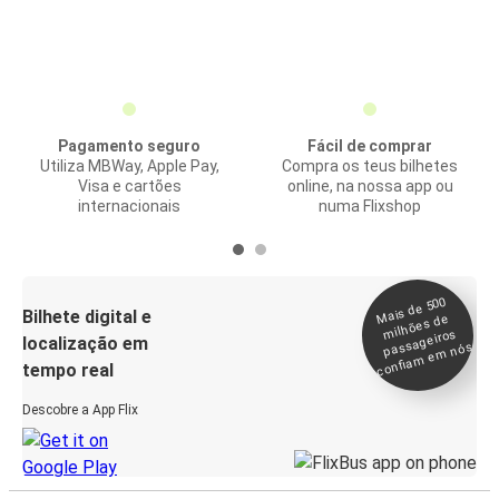
Pagamento seguro
Fácil de comprar
Utiliza MBWay, Apple Pay,
Compra os teus bilhetes
Visa e cartões
online, na nossa app ou
internacionais
numa Flixshop
Mais de 500
confia
m e
Bilhete digital e
milhões de
passageiros
localização em
m nós
tempo real
Descobre a App Flix