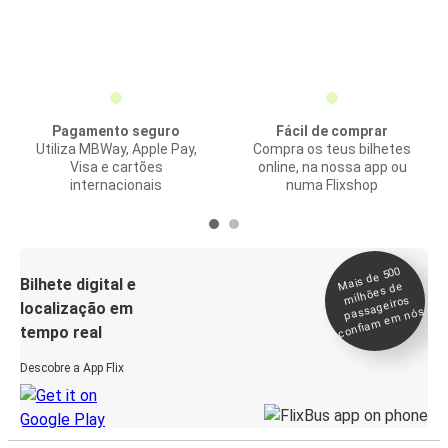
Pagamento seguro
Fácil de comprar
Utiliza MBWay, Apple Pay,
Compra os teus bilhetes
Visa e cartões
online, na nossa app ou
internacionais
numa Flixshop
Mais de 500
confia
m e
Bilhete digital e
milhões de
passageiros
localização em
m nós
tempo real
Descobre a App Flix