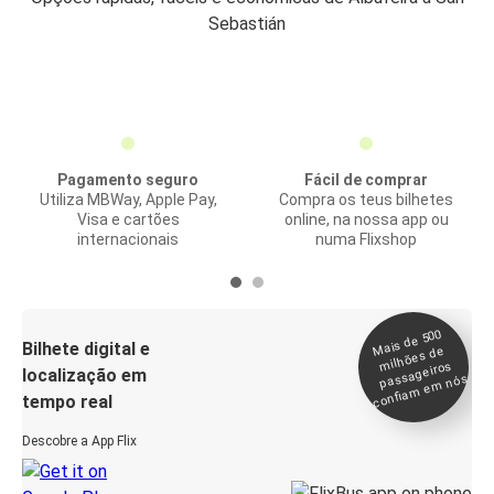
Sebastián
Pagamento seguro
Fácil de comprar
Utiliza MBWay, Apple Pay,
Compra os teus bilhetes
Visa e cartões
online, na nossa app ou
internacionais
numa Flixshop
Mais de 500
confia
m e
Bilhete digital e
milhões de
passageiros
localização em
m nós
tempo real
Descobre a App Flix