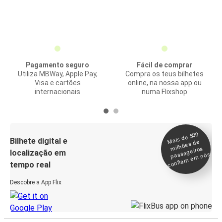
Pagamento seguro
Fácil de comprar
Utiliza MBWay, Apple Pay,
Compra os teus bilhetes
Visa e cartões
online, na nossa app ou
internacionais
numa Flixshop
Mais de 500
confia
m e
Bilhete digital e
milhões de
passageiros
localização em
m nós
tempo real
Descobre a App Flix