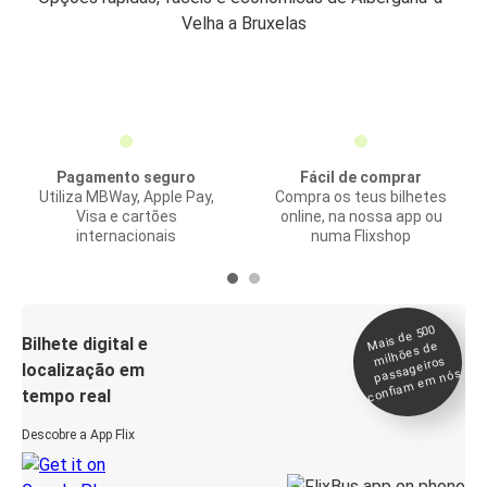
Velha a Bruxelas
Pagamento seguro
Fácil de comprar
Utiliza MBWay, Apple Pay,
Compra os teus bilhetes
Visa e cartões
online, na nossa app ou
internacionais
numa Flixshop
Mais de 500
confia
m e
Bilhete digital e
milhões de
passageiros
localização em
m nós
tempo real
Descobre a App Flix