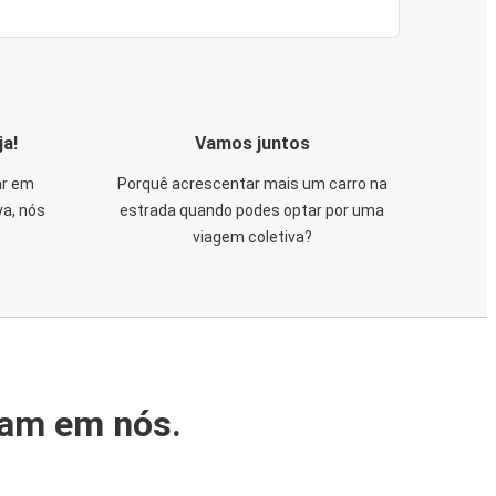
ja!
Vamos juntos
ar em
Porquê acrescentar mais um carro na
va, nós
estrada quando podes optar por uma
viagem coletiva?
iam em nós.