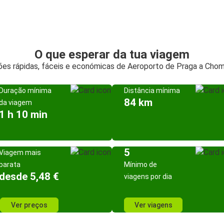
O que esperar da tua viagem
es rápidas, fáceis e económicas de Aeroporto de Praga a Cho
Duração mínima
Distância mínima
84 km
da viagem
1 h 10 min
5
Viagem mais
barata
Mínimo de
desde 5,48 €
viagens por dia
Ver preços
Ver viagens