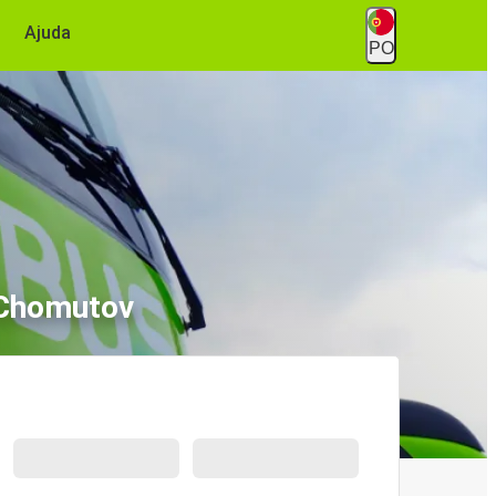
Ajuda
PO
 Chomutov