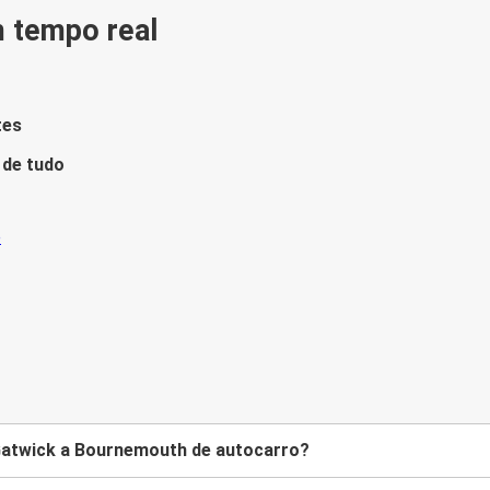
m tempo real
tes
 de tudo
Gatwick a Bournemouth de autocarro?