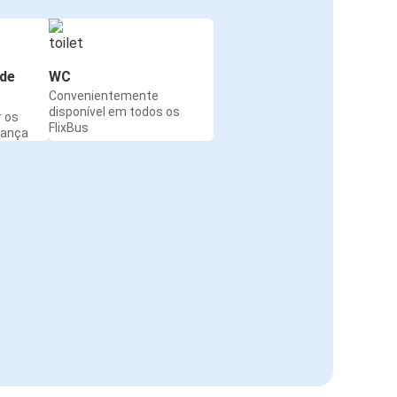
de
WC
Convenientemente
disponível em todos os
r os
FlixBus
rança