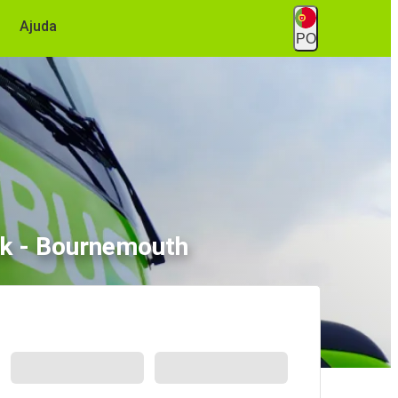
Ajuda
PO
ck - Bournemouth