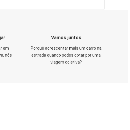
ja!
Vamos juntos
ar em
Porquê acrescentar mais um carro na
va, nós
estrada quando podes optar por uma
viagem coletiva?