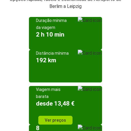
Berlim a Leipzig
Duração mínima
da viagem
2 h 10 min
Distância mínima
192 km
Viagem mais
barata
desde 13,48 €
Ver preços
8