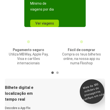
Mínimo de
viagens por dia
Ver viagens
Pagamento seguro
Fácil de comprar
Utiliza MBWay, Apple Pay,
Compra os teus bilhetes
Visa e cartões
online, na nossa app ou
internacionais
numa Flixshop
Mais de 500
confia
m e
Bilhete digital e
milhões de
passageiros
localização em
m nós
tempo real
Descobre a App Flix