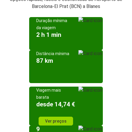
Barcelona-El Prat (BCN) a Blanes
Duração mínima
da viagem
2 h 1 min
Distância mínima
87 km
Viagem mais
barata
desde 14,74 €
Ver preços
9