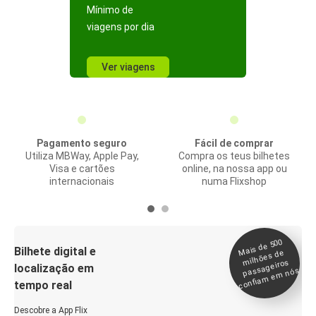
Mínimo de
viagens por dia
Ver viagens
Pagamento seguro
Fácil de comprar
Utiliza MBWay, Apple Pay,
Compra os teus bilhetes
Visa e cartões
online, na nossa app ou
internacionais
numa Flixshop
Mais de 500
confia
m e
Bilhete digital e
milhões de
passageiros
localização em
m nós
tempo real
Descobre a App Flix