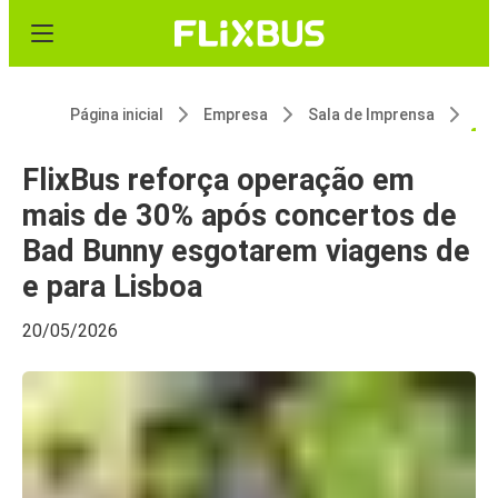
Página inicial
Empresa
Sala de Imprensa
FlixBus reforç
FlixBus reforça operação em
mais de 30% após concertos de
Bad Bunny esgotarem viagens de
e para Lisboa
20/05/2026