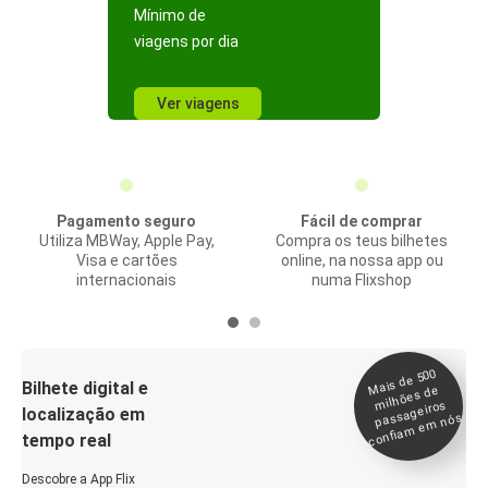
Mínimo de
viagens por dia
Ver viagens
Pagamento seguro
Fácil de comprar
Utiliza MBWay, Apple Pay,
Compra os teus bilhetes
Visa e cartões
online, na nossa app ou
internacionais
numa Flixshop
Mais de 500
confia
m e
Bilhete digital e
milhões de
passageiros
localização em
m nós
tempo real
Descobre a App Flix