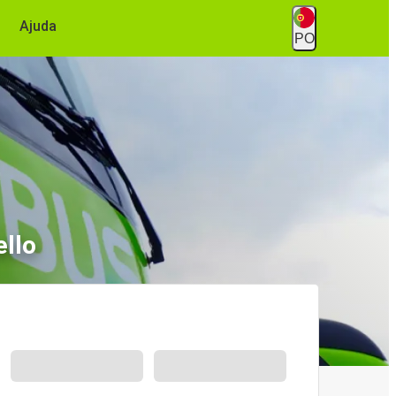
Ajuda
PO
ello