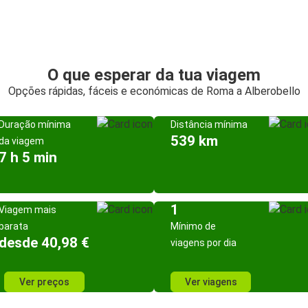
O que esperar da tua viagem
Opções rápidas, fáceis e económicas de Roma a Alberobello
Duração mínima
Distância mínima
539 km
da viagem
7 h 5 min
1
Viagem mais
barata
Mínimo de
desde 40,98 €
viagens por dia
Ver preços
Ver viagens