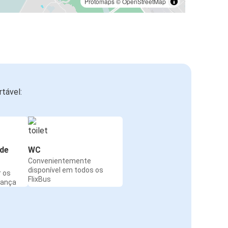
Protomaps
©
OpenStreetMap
tável:
de
WC
Convenientemente
disponível em todos os
r os
FlixBus
rança