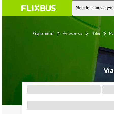
Planeia a tua viagem
Página inicial
Autocarros
Itália
Ro
Via