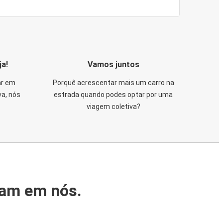
ja!
Vamos juntos
ar em
Porquê acrescentar mais um carro na
va, nós
estrada quando podes optar por uma
viagem coletiva?
iam em nós.