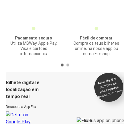
Pagamento seguro
Fácil de comprar
Utiliza MBWay, Apple Pay,
Compra os teus bilhetes
Visa e cartões
online, na nossa app ou
internacionais
numa Flixshop
Mais de 500
confia
m e
Bilhete digital e
milhões de
passageiros
localização em
m nós
tempo real
Descobre a App Flix