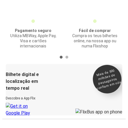
Pagamento seguro
Fácil de comprar
Utiliza MBWay, Apple Pay,
Compra os teus bilhetes
Visa e cartões
online, na nossa app ou
internacionais
numa Flixshop
Mais de 500
confia
m e
Bilhete digital e
milhões de
passageiros
localização em
m nós
tempo real
Descobre a App Flix