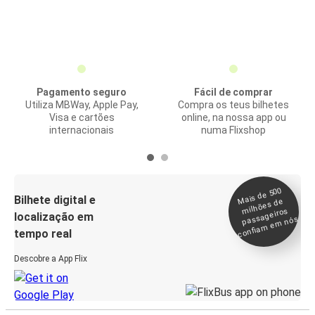
Pagamento seguro
Fácil de comprar
Utiliza MBWay, Apple Pay,
Compra os teus bilhetes
Visa e cartões
online, na nossa app ou
internacionais
numa Flixshop
Mais de 500
confia
m e
Bilhete digital e
milhões de
passageiros
localização em
m nós
tempo real
Descobre a App Flix